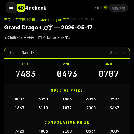
4D
4dcheck
EN
中
|
最新成绩
2026-05-17
首页
/
万字投注公司
/
Grand Dragon 万字
/
Grand Dragon 万字 — 2026-05-17
柬埔寨 · 每日开彩 · 由 4dcheck 记录。
Sun · May 17
81d ago
1ST
2ND
3RD
7483
0493
0707
SPECIAL PRIZE
8803
6350
1086
6853
7592
1647
3118
1872
2008
9443
CONSOLATION PRIZE
7425
4803
2180
0334
7009