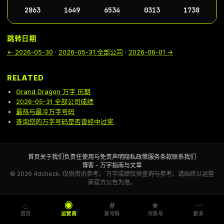
2863
1649
6534
0313
1738
跳转日期
←
2026-05-30
·
2026-05-31
全部公司
·
2026-06-01
→
RELATED
Grand Dragon 万字 历期
2026-05-31 全部公司成绩
最热与最冷万字号码
查询您的万字号码是否曾经中过奖
首页
关于我们
负责任使用与免责声明
隐私政策
服务条款
联系我们
博客 - 万字指南与文章
© 2026 4dcheck. 仅供资讯参考。
万字成绩仅供查询与参考。请始终以运营
商官方公告为准。
⌂
◉
#
★
⋯
首页
运营商
查号码
冷热号
更多