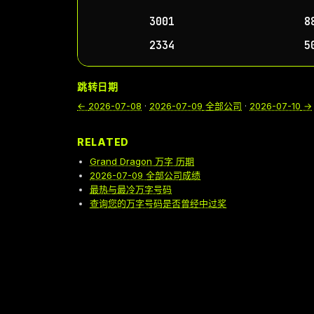
3001
8
2334
5
跳转日期
←
2026-07-08
·
2026-07-09
全部公司
·
2026-07-10
→
RELATED
Grand Dragon 万字 历期
2026-07-09 全部公司成绩
最热与最冷万字号码
查询您的万字号码是否曾经中过奖