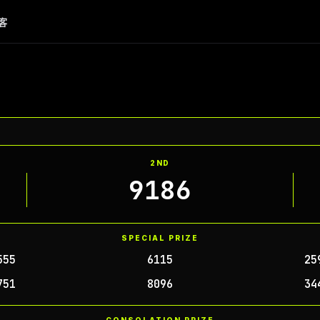
客
2ND
9186
SPECIAL PRIZE
555
6115
25
751
8096
34