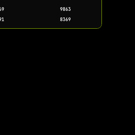
69
9863
91
8369