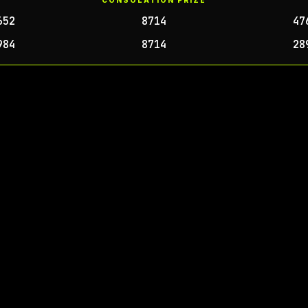
CONSOLATION PRIZE
652
8714
47
984
8714
28