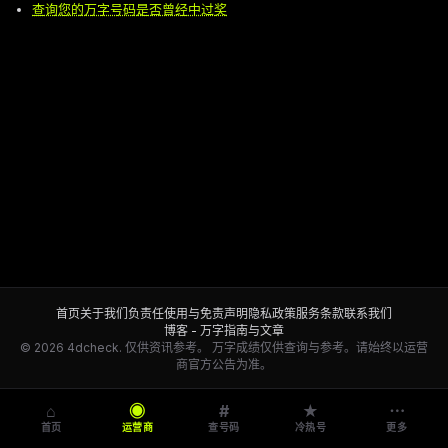
查询您的万字号码是否曾经中过奖
首页
关于我们
负责任使用与免责声明
隐私政策
服务条款
联系我们
博客 - 万字指南与文章
© 2026 4dcheck. 仅供资讯参考。
万字成绩仅供查询与参考。请始终以运营
商官方公告为准。
⌂
◉
#
★
⋯
首页
运营商
查号码
冷热号
更多