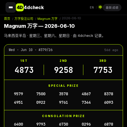
4D
4dcheck
EN
中
|
最新成绩
2026-06-10
首页
/
万字投注公司
/
Magnum 万字
/
Magnum 万字 — 2026-06-10
马来西亚半岛 · 星期三、星期六、星期日 · 由 4dcheck 记录。
Wed · Jun 10 · #379/26
56d ago
1ST
2ND
3RD
4873
9258
7753
SPECIAL PRIZE
9579
7500
3578
4867
8378
4951
0922
9761
7344
6093
CONSOLATION PRIZE
6400
9793
6730
0296
6878