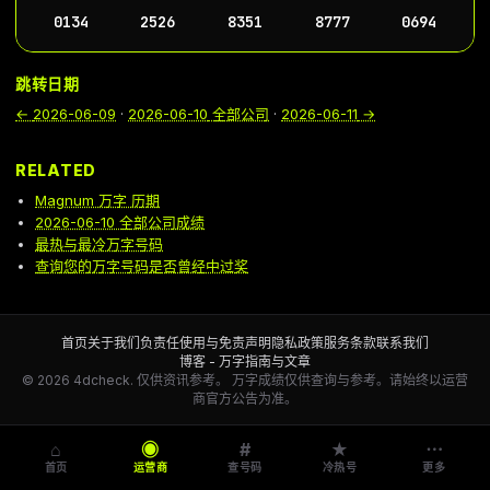
0134
2526
8351
8777
0694
跳转日期
←
2026-06-09
·
2026-06-10
全部公司
·
2026-06-11
→
RELATED
Magnum 万字 历期
2026-06-10 全部公司成绩
最热与最冷万字号码
查询您的万字号码是否曾经中过奖
首页
关于我们
负责任使用与免责声明
隐私政策
服务条款
联系我们
博客 - 万字指南与文章
© 2026 4dcheck. 仅供资讯参考。
万字成绩仅供查询与参考。请始终以运营
商官方公告为准。
⌂
◉
#
★
⋯
首页
运营商
查号码
冷热号
更多