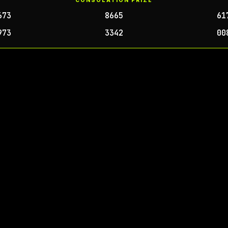
CONSOLATION PRIZE
673
8665
61
973
3342
00