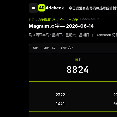
4D
4dcheck
今日
运营商
查号码
冷热号
统计
博
2026-06-14
首页
/
万字投注公司
/
Magnum 万字
/
Magnum 万字 — 2026-06-14
马来西亚半岛 · 星期三、星期六、星期日 · 由 4dcheck 
Sun · Jun 14 · #381/26
1ST
8824
2322
9
1441
0