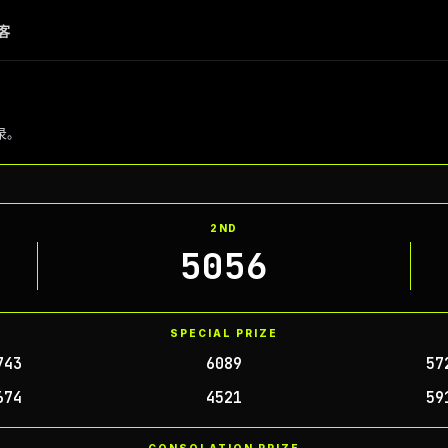
客
记录。
2ND
5056
SPECIAL PRIZE
743
6089
57
674
4521
59