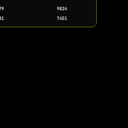
79
9824
81
7451