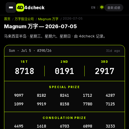
4D
4dcheck
EN
中
|
最新成绩
2026-07-05
首页
/
万字投注公司
/
Magnum 万字
/
Magnum 万字 — 2026-07-05
马来西亚半岛 · 星期三、星期六、星期日 · 由 4dcheck 记录。
Sun · Jul 5 · #390/26
31d ago
1ST
2ND
3RD
8718
0191
2917
SPECIAL PRIZE
9097
8182
8241
1712
4287
1099
9919
8158
7780
7125
CONSOLATION PRIZE
4495
1618
6703
6898
3233