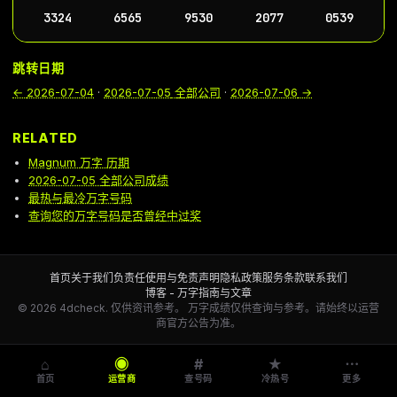
3324
6565
9530
2077
0539
跳转日期
←
2026-07-04
·
2026-07-05
全部公司
·
2026-07-06
→
RELATED
Magnum 万字 历期
2026-07-05 全部公司成绩
最热与最冷万字号码
查询您的万字号码是否曾经中过奖
首页
关于我们
负责任使用与免责声明
隐私政策
服务条款
联系我们
博客 - 万字指南与文章
© 2026 4dcheck. 仅供资讯参考。
万字成绩仅供查询与参考。请始终以运营
商官方公告为准。
⌂
◉
#
★
⋯
首页
运营商
查号码
冷热号
更多