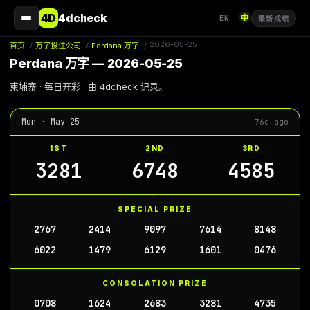
4D
4dcheck
EN
中
|
最新成绩
2026-05-25
首页
/
万字投注公司
/
Perdana 万字
/
Perdana 万字 — 2026-05-25
柬埔寨 · 每日开彩 · 由 4dcheck 记录。
Mon · May 25
76d ago
1ST
2ND
3RD
3281
6748
4585
SPECIAL PRIZE
2767
2414
9097
7614
8148
6022
1479
6129
1601
0476
CONSOLATION PRIZE
0708
1624
2683
3281
4735