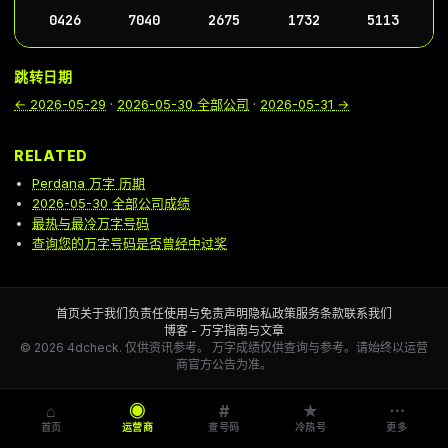
0426
7040
2675
1732
5113
跳转日期
←
2026-05-29
·
2026-05-30
全部公司
·
2026-05-31
→
RELATED
Perdana 万字 历期
2026-05-30 全部公司成绩
最热与最冷万字号码
查询您的万字号码是否曾经中过奖
首页
关于我们
负责任使用与免责声明
隐私政策
服务条款
联系我们
博客 - 万字指南与文章
© 2026 4dcheck. 仅供资讯参考。
万字成绩仅供查询与参考。请始终以运营
商官方公告为准。
⌂
◉
#
★
⋯
首页
运营商
查号码
冷热号
更多