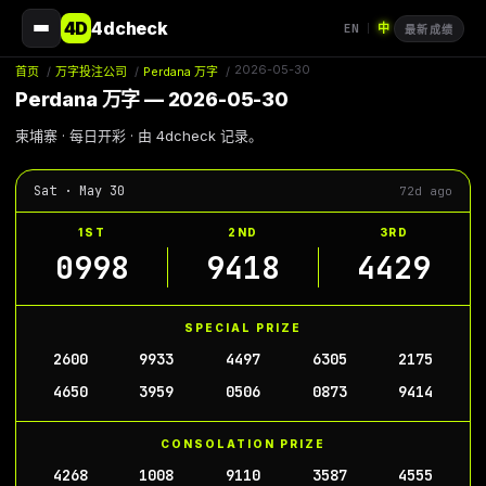
4D
4dcheck
EN
中
|
最新成绩
2026-05-30
首页
/
万字投注公司
/
Perdana 万字
/
Perdana 万字 — 2026-05-30
柬埔寨 · 每日开彩 · 由 4dcheck 记录。
Sat · May 30
72d ago
1ST
2ND
3RD
0998
9418
4429
SPECIAL PRIZE
2600
9933
4497
6305
2175
4650
3959
0506
0873
9414
CONSOLATION PRIZE
4268
1008
9110
3587
4555