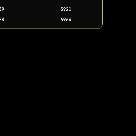
59
3921
28
6964