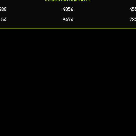
CONSOLATION PRIZE
388
4056
45
154
9474
78