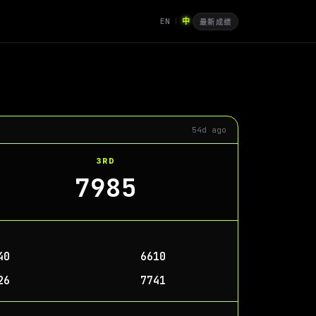
EN
中
|
最新成绩
54d ago
3RD
7985
40
6610
26
7741