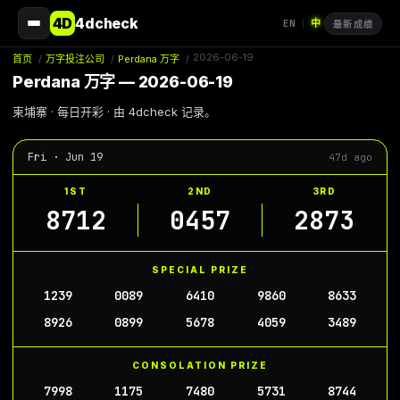
4D
4dcheck
EN
中
|
最新成绩
2026-06-19
首页
/
万字投注公司
/
Perdana 万字
/
Perdana 万字 — 2026-06-19
柬埔寨 · 每日开彩 · 由 4dcheck 记录。
Fri · Jun 19
47d ago
1ST
2ND
3RD
8712
0457
2873
SPECIAL PRIZE
1239
0089
6410
9860
8633
8926
0899
5678
4059
3489
CONSOLATION PRIZE
7998
1175
7480
5731
8744