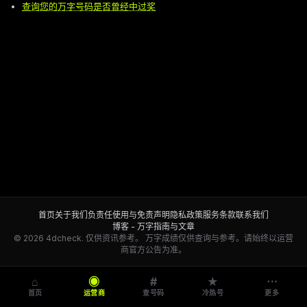
查询您的万字号码是否曾经中过奖
首页
关于我们
负责任使用与免责声明
隐私政策
服务条款
联系我们
博客 - 万字指南与文章
© 2026 4dcheck. 仅供资讯参考。
万字成绩仅供查询与参考。请始终以运营
商官方公告为准。
⌂
◉
#
★
⋯
首页
运营商
查号码
冷热号
更多