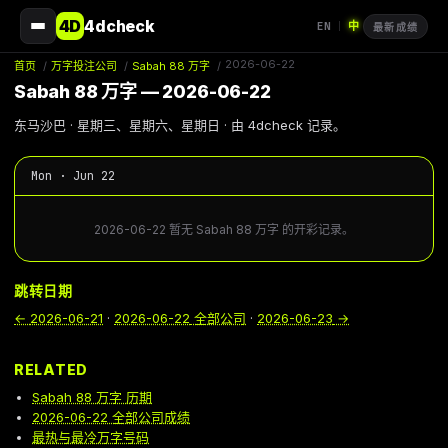
4D
4dcheck
EN
中
|
最新成绩
2026-06-22
首页
/
万字投注公司
/
Sabah 88 万字
/
Sabah 88 万字 — 2026-06-22
东马沙巴 · 星期三、星期六、星期日 · 由 4dcheck 记录。
Mon · Jun 22
2026-06-22 暂无 Sabah 88 万字 的开彩记录。
跳转日期
←
2026-06-21
·
2026-06-22
全部公司
·
2026-06-23
→
RELATED
Sabah 88 万字 历期
2026-06-22 全部公司成绩
最热与最冷万字号码