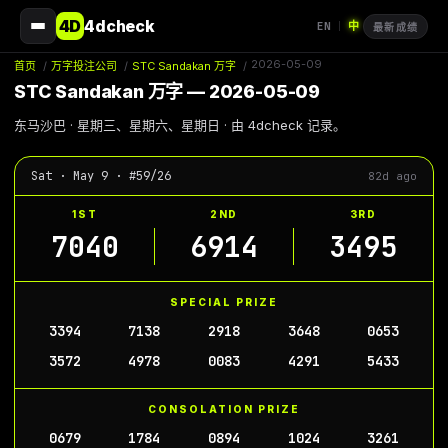
4D
4dcheck
EN
中
|
最新成绩
2026-05-09
首页
/
万字投注公司
/
STC Sandakan 万字
/
STC Sandakan 万字 — 2026-05-09
东马沙巴 · 星期三、星期六、星期日 · 由 4dcheck 记录。
Sat · May 9 · #59/26
82d ago
1ST
2ND
3RD
7040
6914
3495
SPECIAL PRIZE
3394
7138
2918
3648
0653
3572
4978
0083
4291
5433
CONSOLATION PRIZE
0679
1784
0894
1024
3261