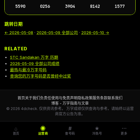
5590
0256
3904
8142
1577
跳转日期
←
2026-05-08
·
2026-05-09
全部公司
·
2026-05-10
→
RELATED
STC Sandakan 万字 历期
2026-05-09 全部公司成绩
最热与最冷万字号码
查询您的万字号码是否曾经中过奖
首页
关于我们
负责任使用与免责声明
隐私政策
服务条款
联系我们
博客 - 万字指南与文章
© 2026 4dcheck. 仅供资讯参考。
万字成绩仅供查询与参考。请始终以运营
商官方公告为准。
⌂
◉
#
★
⋯
首页
运营商
查号码
冷热号
更多