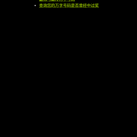
查询您的万字号码是否曾经中过奖