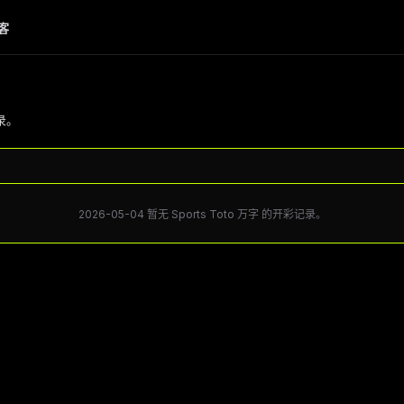
客
记录。
2026-05-04 暂无 Sports Toto 万字 的开彩记录。