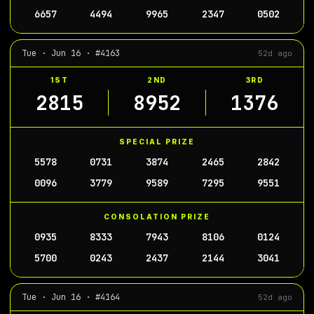
6657
4494
9965
2347
0502
Tue · Jun 16 · #4163
52d ago
1ST
2ND
3RD
2815
8952
1376
SPECIAL PRIZE
5578
0731
3874
2465
2842
0096
3779
9589
7295
9551
CONSOLATION PRIZE
0935
8333
7943
8106
0124
5700
0243
2437
2144
3041
Tue · Jun 16 · #4164
52d ago