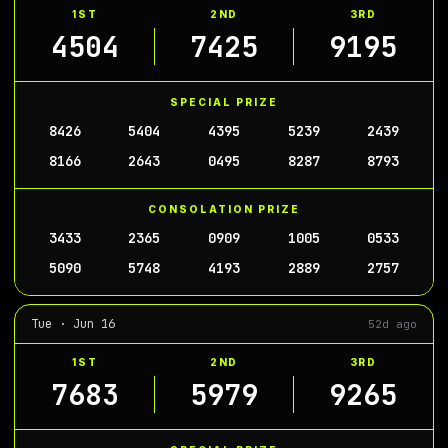
1ST
2ND
3RD
4504
7425
9195
SPECIAL PRIZE
8426
5404
4395
5239
2439
8166
2643
0495
8287
8793
CONSOLATION PRIZE
3433
2365
0909
1005
0533
5090
5748
4193
2889
2757
Tue · Jun 16
52d ago
1ST
2ND
3RD
7683
5979
9265