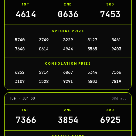
1ST
2ND
3RD
4614
0636
7453
SPECIAL PRIZE
5740
2749
3229
5127
3461
7648
0614
4944
3565
9403
CONSOLATION PRIZE
6252
5714
6867
5344
7166
3107
1528
9291
4803
7819
Tue · Jun 30
38d ago
1ST
2ND
3RD
7366
3854
6925