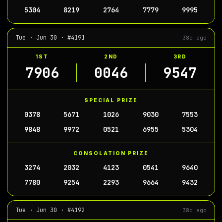
5304
8219
2764
7779
9995
Tue · Jun 30 · #4191
38d ago
1ST
2ND
3RD
7906
0046
9547
SPECIAL PRIZE
0378
5671
1026
9030
7553
9848
9972
0521
6955
5304
CONSOLATION PRIZE
3274
2032
4123
0541
9640
7780
9254
2293
9664
9432
Tue · Jun 30 · #4192
38d ago