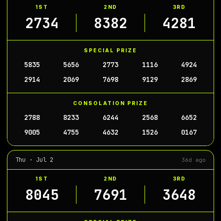
1ST
2ND
3RD
2734
8382
4281
SPECIAL PRIZE
5835
5656
2773
1116
4924
2914
2069
7698
9129
2869
CONSOLATION PRIZE
2788
8233
6244
2568
6652
9005
4755
4632
1526
0167
Thu · Jul 2
36d ago
1ST
2ND
3RD
8045
7691
3648