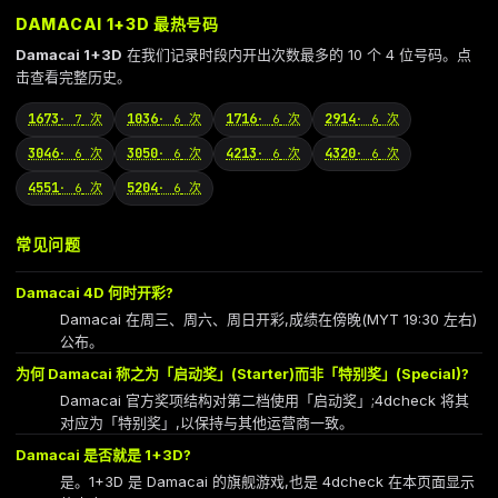
DAMACAI 1+3D 最热号码
Damacai 1+3D
在我们记录时段内开出次数最多的 10 个 4 位号码。点
击查看完整历史。
1673
1036
1716
2914
·
7
次
·
6
次
·
6
次
·
6
次
3046
3050
4213
4320
·
6
次
·
6
次
·
6
次
·
6
次
4551
5204
·
6
次
·
6
次
常见问题
Damacai 4D 何时开彩?
Damacai 在周三、周六、周日开彩,成绩在傍晚(MYT 19:30 左右)
公布。
为何 Damacai 称之为「启动奖」(Starter)而非「特别奖」(Special)?
Damacai 官方奖项结构对第二档使用「启动奖」;4dcheck 将其
对应为「特别奖」,以保持与其他运营商一致。
Damacai 是否就是 1+3D?
是。1+3D 是 Damacai 的旗舰游戏,也是 4dcheck 在本页面显示