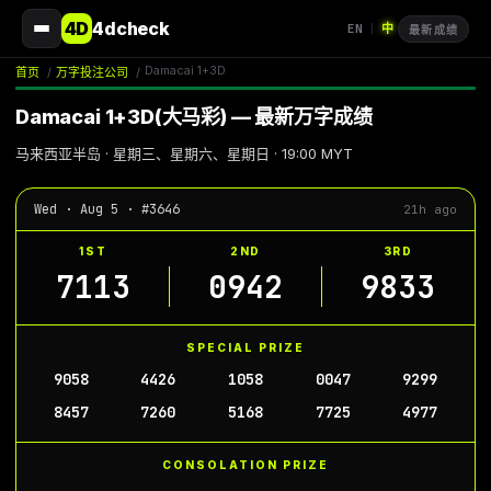
4D
4dcheck
EN
中
|
最新成绩
Damacai 1+3D
首页
/
万字投注公司
/
Damacai 1+3D(大马彩) — 最新万字成绩
马来西亚半岛 · 星期三、星期六、星期日 · 19:00 MYT
Wed · Aug 5 · #3646
21h ago
1ST
2ND
3RD
7113
0942
9833
SPECIAL PRIZE
9058
4426
1058
0047
9299
8457
7260
5168
7725
4977
CONSOLATION PRIZE