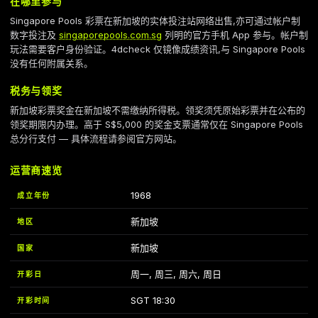
在哪里参与
Singapore Pools 彩票在新加坡的实体投注站网络出售,亦可通过帐户制
数字投注及
singaporepools.com.sg
列明的官方手机 App 参与。帐户制
玩法需要客户身份验证。4dcheck 仅镜像成绩资讯,与 Singapore Pools
没有任何附属关系。
税务与领奖
新加坡彩票奖金在新加坡不需缴纳所得税。领奖须凭原始彩票并在公布的
领奖期限内办理。高于 S$5,000 的奖金支票通常仅在 Singapore Pools
总分行支付 — 具体流程请参阅官方网站。
运营商速览
1968
成立年份
新加坡
地区
新加坡
国家
周一, 周三, 周六, 周日
开彩日
SGT 18:30
开彩时间