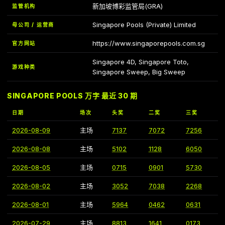
新加坡博彩监管局(GRA)
监管机构
Singapore Pools (Private) Limited
母公司 / 运营商
https://www.singaporepools.com.sg
官方网站
Singapore 4D, Singapore Toto,
游戏种类
Singapore Sweep, Big Sweep
SINGAPORE POOLS 万字 最近 30 期
日期
场次
头奖
二奖
三奖
2026-08-09
主场
7137
7072
7256
2026-08-08
主场
5102
1128
6050
2026-08-05
主场
0715
0901
5730
2026-08-02
主场
3052
7038
2268
2026-08-01
主场
5964
0462
0631
2026-07-29
主场
8813
1641
0173