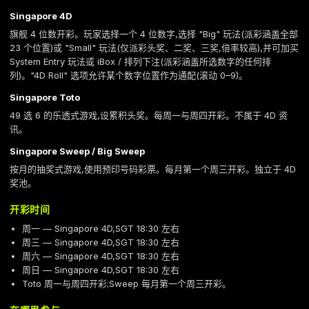
Singapore 4D
旗舰 4 位数开彩。玩家选择一个 4 位数字,选择 "Big" 玩法(派彩涵盖全部
23 个位置)或 "Small" 玩法(仅派彩头奖、二奖、三奖,倍率较高),并可加买
System Entry 玩法或 iBox / 排列下注(派彩涵盖所选数字的任何排
列)。"4D Roll" 选项允许某个数字位置作为通配(滚动 0–9)。
Singapore Toto
49 选 6 的乐透式游戏,设累积头奖。每周一与周四开彩。不属于 4D 资
讯。
Singapore Sweep / Big Sweep
按月的抽奖式游戏,使用预印号码彩票。每月第一个周三开彩。独立于 4D
奖池。
开彩时间
周一 — Singapore 4D,SGT 18:30 左右
周三 — Singapore 4D,SGT 18:30 左右
周六 — Singapore 4D,SGT 18:30 左右
周日 — Singapore 4D,SGT 18:30 左右
Toto 周一与周四开彩;Sweep 每月第一个周三开彩。