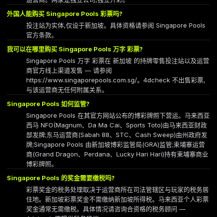
外国人能购买 Singapore Pools 彩票吗?
投注站为实体,仅设于新加坡。具体资格请参阅 Singapore Pools
官方条款。
我可以在哪里购买 Singapore Pools 万字 彩票?
Singapore Pools 万字 彩票在 新加坡 的持牌零售投注站以及运营
商官方线上渠道发售 — 请参阅
https://www.singaporepools.com.sg/。4dcheck 不出售彩票,
与该运营商无任何附属关系。
Singapore Pools 如何监管?
Singapore Pools 在其官方网站公布的博彩牌照下营运。马来西亚
西马 NFO(Magnum、Da Ma Cai、Sports Toto)由马来西亚财政
部发牌;东马运营商(Sabah 88、STC、Cash Sweep)由州政府发
牌;Singapore Pools 由新加坡博彩监管局(GRA)监管;柬埔寨运营
商(Grand Dragon、Perdana、Lucky Hari Hari)持有柬埔寨商业
博彩牌照。
Singapore Pools 的奖金需要缴税吗?
彩票奖金的税务处理取决于运营商所在司法管辖区与玩家的税务居
住地。新加坡彩票奖金不需缴纳新加坡所得税。马来西亚个人彩票
奖金通常无需缴税。具体情况请咨询合资格的税务顾问 —