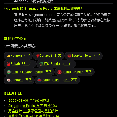
4dcheck 不提供税务建议。
4dcheck 的 Singapore Pools 成绩资料从哪里来?
直接来自 Singapore Pools 官方公开成绩资讯渠道。我们的调度
程序在每场开彩窗口前后运行抓取作业,并将成绩记录储存在数据
库中。我们不修改奖项号码 — 仅镜像、规范化并展示。
其他万字公司
点击图标进入其历期。
Magnum 万字
Damacai 1+3D
Sports Toto 万字
Sabah 88 万字
STC Sandakan 万字
Special Cash Sweep 万字
Grand Dragon 万字
Perdana 万字
Lucky Hari Hari 万字
RELATED
2026-08-09 全部公司成绩
Singapore Pools 万字 热冷号码
万字统计 — 各家公司与星期统计
查询您的万字号码是否曾经中过奖