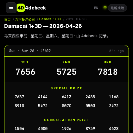
4D
4dcheck
EN
中
|
最新成绩
Damacai 1+3D
/
2026-04-26
首页
/
万字投注公司
/
Damacai 1+3D — 2026-04-26
马来西亚半岛 · 星期三、星期六、星期日 · 由 4dcheck 记录。
Sun · Apr 26 · #3602
84d ago
1ST
2ND
3RD
7656
5725
7818
SPECIAL PRIZE
7637
4144
6413
2485
1168
8910
5472
8070
0503
2472
CONSOLATION PRIZE
1504
4000
1926
8739
4628