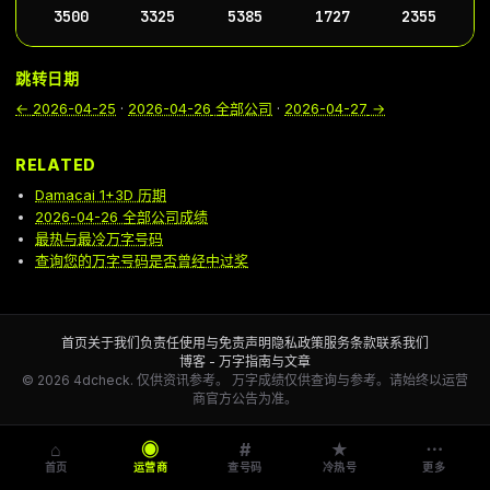
3500
3325
5385
1727
2355
跳转日期
←
2026-04-25
·
2026-04-26
全部公司
·
2026-04-27
→
RELATED
Damacai 1+3D 历期
2026-04-26 全部公司成绩
最热与最冷万字号码
查询您的万字号码是否曾经中过奖
首页
关于我们
负责任使用与免责声明
隐私政策
服务条款
联系我们
博客 - 万字指南与文章
© 2026 4dcheck. 仅供资讯参考。
万字成绩仅供查询与参考。请始终以运营
商官方公告为准。
⌂
◉
#
★
⋯
首页
运营商
查号码
冷热号
更多