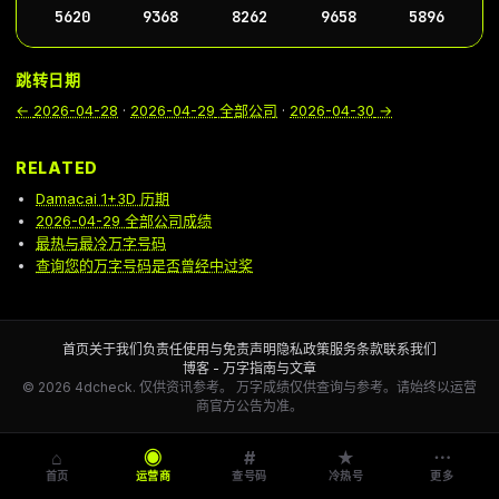
5620
9368
8262
9658
5896
跳转日期
←
2026-04-28
·
2026-04-29
全部公司
·
2026-04-30
→
RELATED
Damacai 1+3D 历期
2026-04-29 全部公司成绩
最热与最冷万字号码
查询您的万字号码是否曾经中过奖
首页
关于我们
负责任使用与免责声明
隐私政策
服务条款
联系我们
博客 - 万字指南与文章
© 2026 4dcheck. 仅供资讯参考。
万字成绩仅供查询与参考。请始终以运营
商官方公告为准。
⌂
◉
#
★
⋯
首页
运营商
查号码
冷热号
更多