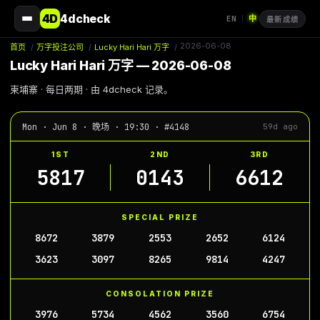
4D
4dcheck
EN
中
|
最新成绩
2026-06-08
首页
/
万字投注公司
/
Lucky Hari Hari 万字
/
Lucky Hari Hari 万字 — 2026-06-08
柬埔寨 · 每日两期 · 由 4dcheck 记录。
Mon · Jun 8 · 晚场 · 19:30 · #4148
59d ago
1ST
2ND
3RD
5817
0143
6612
SPECIAL PRIZE
8672
3879
2553
2652
6124
3623
3097
8265
9814
4247
CONSOLATION PRIZE
3976
5734
4562
3560
6754