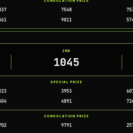
CONSOLATION PRIZE
037
7548
75
361
9811
57
2ND
1045
SPECIAL PRIZE
223
3953
60
304
4891
72
CONSOLATION PRIZE
702
9791
25