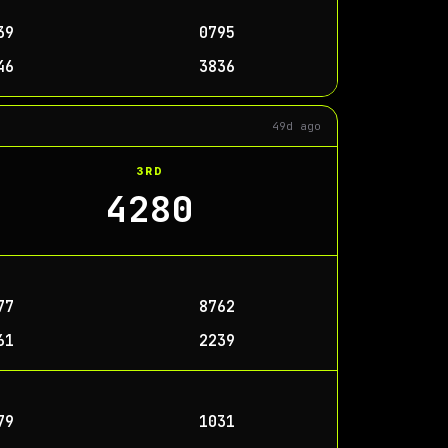
39
0795
46
3836
49d ago
3RD
4280
77
8762
61
2239
79
1031