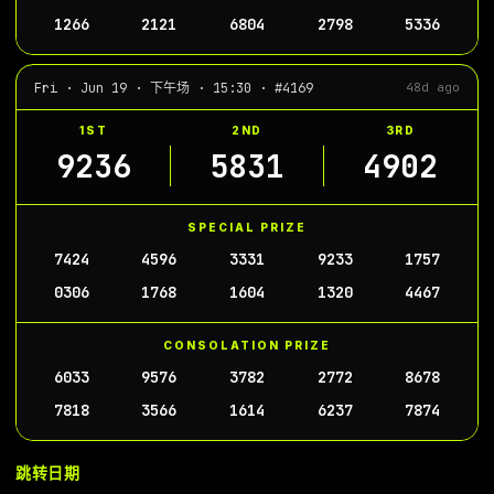
1266
2121
6804
2798
5336
Fri · Jun 19 · 下午场 · 15:30 · #4169
48d ago
1ST
2ND
3RD
9236
5831
4902
SPECIAL PRIZE
7424
4596
3331
9233
1757
0306
1768
1604
1320
4467
CONSOLATION PRIZE
6033
9576
3782
2772
8678
7818
3566
1614
6237
7874
跳转日期