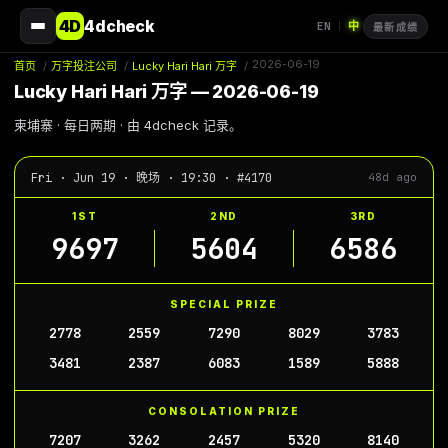
4D
4dcheck
EN
中
|
最新成绩
2026-06-19
首页
/
万字投注公司
/
Lucky Hari Hari 万字
/
Lucky Hari Hari 万字 — 2026-06-19
柬埔寨 · 每日两期 · 由 4dcheck 记录。
Fri · Jun 19 · 晚场 · 19:30 · #4170
48d ago
1ST
2ND
3RD
9697
5604
6586
SPECIAL PRIZE
2778
2559
7290
8029
3783
3481
2387
6083
1589
5888
CONSOLATION PRIZE
7207
3262
2457
5320
8140