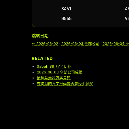
8461
4
0545
9
跳转日期
←
2026-06-02
·
2026-06-03
全部公司
·
2026-06-04
→
RELATED
Sabah 88 万字 历期
2026-06-03 全部公司成绩
最热与最冷万字号码
查询您的万字号码是否曾经中过奖