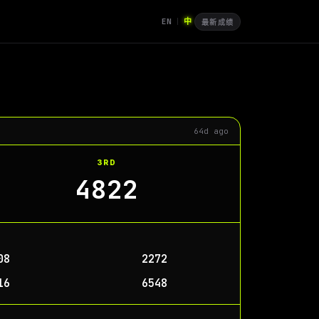
EN
中
|
最新成绩
64d ago
3RD
4822
08
2272
16
6548