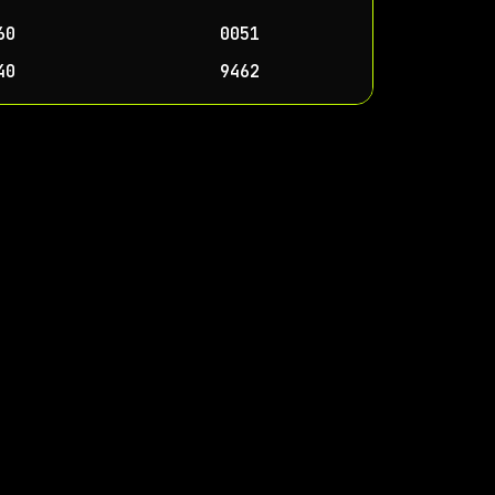
60
0051
40
9462