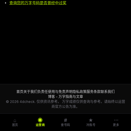
查询您的万字号码是否曾经中过奖
首页
关于我们
负责任使用与免责声明
隐私政策
服务条款
联系我们
博客 - 万字指南与文章
© 2026 4dcheck. 仅供资讯参考。
万字成绩仅供查询与参考。请始终以运营
商官方公告为准。
⌂
◉
#
★
⋯
首页
运营商
查号码
冷热号
更多