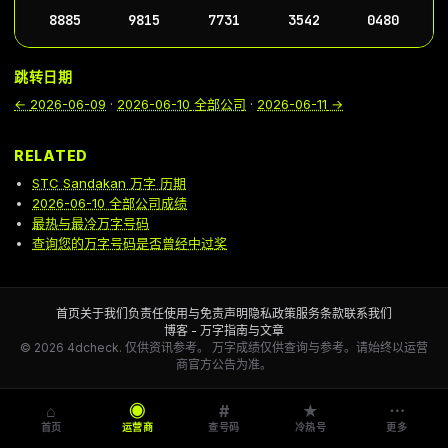
8885
9815
7731
3542
0480
跳转日期
←
2026-06-09
·
2026-06-10
全部公司
·
2026-06-11
→
RELATED
STC Sandakan 万字 历期
2026-06-10 全部公司成绩
最热与最冷万字号码
查询您的万字号码是否曾经中过奖
首页
关于我们
负责任使用与免责声明
隐私政策
服务条款
联系我们
博客 - 万字指南与文章
© 2026 4dcheck. 仅供资讯参考。
万字成绩仅供查询与参考。请始终以运营
商官方公告为准。
⌂
◉
#
★
⋯
首页
运营商
查号码
冷热号
更多