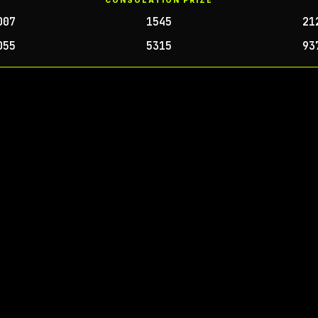
CONSOLATION PRIZE
007
1545
21
055
5315
93