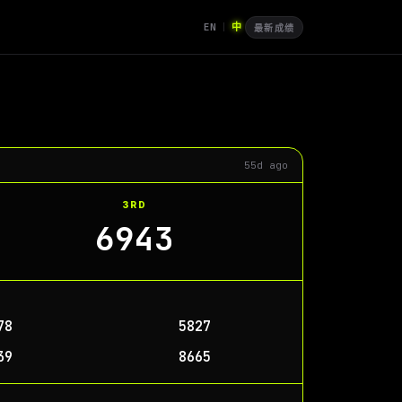
EN
中
|
最新成绩
55d ago
3RD
6943
78
5827
39
8665