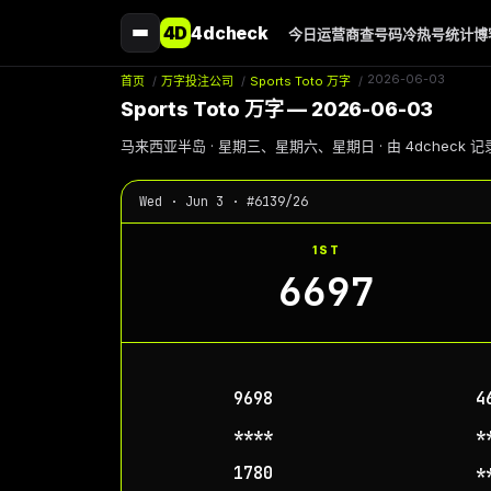
4D
4dcheck
今日
运营商
查号码
冷热号
统计
博
2026-06-03
首页
/
万字投注公司
/
Sports Toto 万字
/
Sports Toto 万字 — 2026-06-03
马来西亚半岛 · 星期三、星期六、星期日 · 由 4dcheck 
Wed · Jun 3 · #6139/26
1ST
6697
9698
4
****
*
1780
*