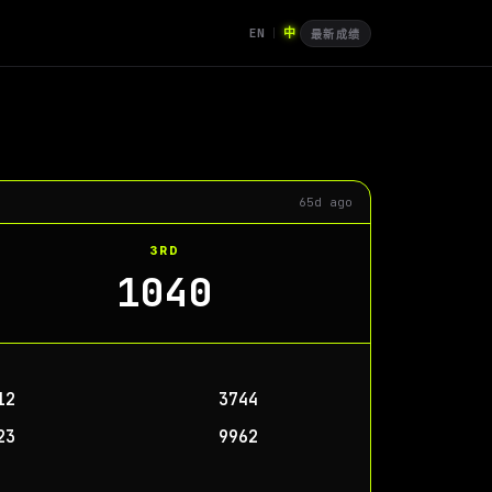
EN
中
|
最新成绩
65d ago
3RD
1040
12
3744
23
9962